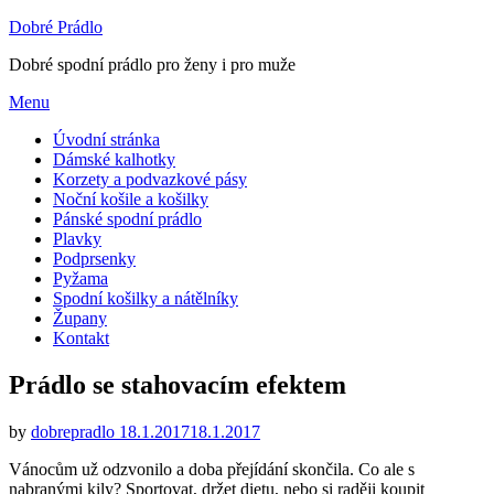
Dobré Prádlo
Dobré spodní prádlo pro ženy i pro muže
Skip
Menu
to
Úvodní stránka
content
Dámské kalhotky
Korzety a podvazkové pásy
Noční košile a košilky
Pánské spodní prádlo
Plavky
Podprsenky
Pyžama
Spodní košilky a nátělníky
Župany
Kontakt
Prádlo se stahovacím efektem
Posted
by
dobrepradlo
18.1.2017
18.1.2017
on
Vánocům už odzvonilo a doba přejídání skončila. Co ale s
nabranými kily? Sportovat, držet dietu, nebo si raději koupit