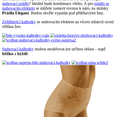
stahovací prádlo
? Ideální bude kombinace všeho. A pro
prádlo se
stahovacím efektem
se můžete zastavit rovnou k nám, na stránky
Prádla Elegant
. Budou skvěle vypadat pod přiléhavými šaty.
Zeštíhlující kalhotky
se stahovacím efektem na vícero místech ocení
většina žen.
Stahovací kalhotky
mohou modelovat jen určitou oblast – např.
bříško
a
hýždě
.